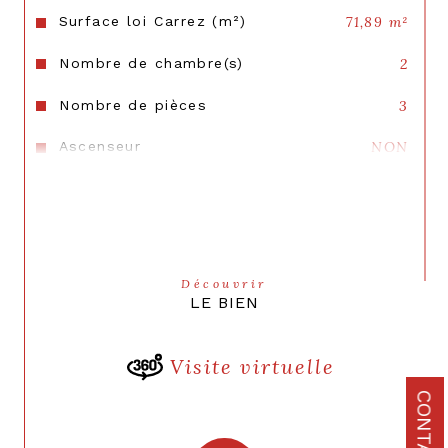
vélo. Charges de copropriété maîtrisées 1200 €/an.
Surface loi Carrez (m²)
71,89 m²
Nombre de chambre(s)
2
Nombre de pièces
3
Ascenseur
NON
Vue
est Sud Ouest
Nb de salle de bains
1
Cuisine
Américaine
Découvrir
LE BIEN
Type de cuisine
SEMI-EQUIPEE
Mode de chauffage
Gaz
Visite virtuelle
Type de
TRAD_TYPE_CHAUFF_CHAUDIERE
CONTACT
chauffage
Format de chauffage
Individuel