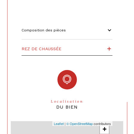
Quote Part annuelle des charges
1 152 €
plan de sauvegarde
NON
Composition des pièces
statut du syndic
pas de procédure en cours
REZ DE CHAUSSÉE
Localisation
DU BIEN
Leaflet
|
© OpenStreetMap
contributors
+