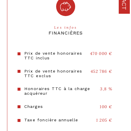
Interphone
OUI
Visiophone
OUI
Les infos
FINANCIÈRES
Terrasse
OUI
Nombre de garage
1
Prix de vente honoraires
470 000 €
TTC inclus
Cave
NON
Prix de vente honoraires
452 786 €
Exposition
Sud-Ouest
TTC exclus
Année de construction
2021
Honoraires TTC à la charge
3,8 %
acquéreur
Quartier
chenevreux
Copropriété
OUI
Charges
100 €
Lot n°
101
Taxe foncière annuelle
1 205 €
nombre de lots
29