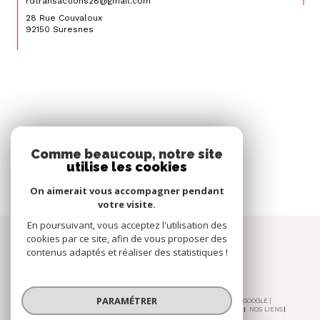
rdtransactions28@gmail.com
28 Rue Couvaloux
92150 Suresnes
Nous suivre sur
Comme beaucoup, notre site
utilise les cookies
On aimerait vous accompagner pendant
votre visite.
En poursuivant, vous acceptez l'utilisation des
Espace
cookies par ce site, afin de vous proposer des
PROPRIÉTAIRE
contenus adaptés et réaliser des statistiques !
se connecter
PARAMÉTRER
© 2026 | TOUS DROITS RÉSERVÉS | TRADUCTION POWERED BY GOOGLE |
NOS HONORAIRES
PLAN DU SITE
MENTIONS LÉGALES
ADMIN
NOS LIENS
POLITIQUE RGPD
COOKIES