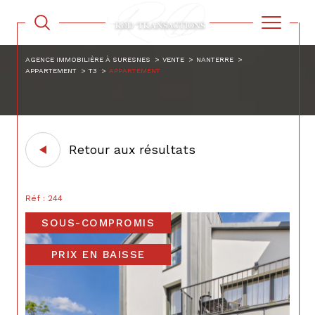
AGENCE IMMOBILIÈRE À SURESNES
VENTE
NANTERRE
APPARTEMENT
T3
APPARTEMENT
Retour aux résultats
Réf : 244
SOUS-COMPROMIS
PRIX EN BAISSE