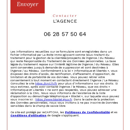
Envoyer
contacter
L'AGENCE
06 28 57 50 64
Les informations recueillies sur ce formulaire sont enregistrées dans un
fichier informatisé par La Boite Immo agissant comme Sous-traitant du
traitement pour la gestion de la clientèle/prospects de l'Agence / du Réseau
qui reste Responsable du Traitement de vos Données personnelles. La base
légale du traitement repose sur l'intérêt légitime de l'Agence / du Réseau. Elles
sont conservées jusqu'à demande de suppression et sont destinées à
l'Agence / au Réseau. Conformément à la loi « informatique et libertés », vous
disposez des droits d’accès, de rectification, d’effacement, d’opposition, de
limitation et de portabilité de vos données. Vous pouvez retirer votre
consentement à tout moment en contactant directement l’Agence / Le Réseau.
Consultez le site
https://cnil.fr/fr
pour plus d’informations sur vos droits. Si
vous estimez, après avoir contacté l'Agence / le Réseau, que vos droits «
Informatique et Libertés » ne sont pas respectés, vous pouvez adresser une
réclamation à la CNIL. Nous vous informons de l’existence de la liste
d'opposition au démarchage téléphonique « Bloctel », sur laquelle vous pouvez
vous inscrire ici :
https://www.bloctel.gouv.fr
. Dans le cadre de la protection
des Données personnelles, nous vous invitons à ne pas inscrire de Données
sensibles dans le champ de saisie libre.
Ce site est protégé par reCAPTCHA, les
Politiques de Confidentialité
et es
Conditions d'utilisation
de Google s'appliquent.