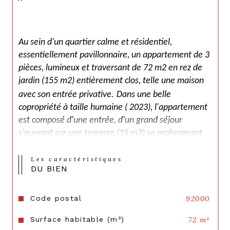
Au sein d'un quartier calme et résidentiel, 
essentiellement pavillonnaire, un appartement de 3 
pièces, lumineux et traversant de 72 m2 en rez de 
jardin (155 m2) entièrement clos, telle une maison 
avec son entrée privative.
Dans une belle 
copropriété à taille humaine ( 2023), l'appartement 
est composé d'une entrée, d'un grand séjour 
s'ouvrant sur une terrasse (15 m2) se prolongeant 
par un jardin (140 m2) exposés Sud-Ouest, cuisine 
ouverte, deux chambres, salle de bain et WC 
Les caractéristiques
DU BIEN
séparé. Proche écoles ( csectorisation Romain 
Rolland), commerces et transports. Sous garantie 
décennale. Dernières normes thermiques. Excellent 
Code postal
92000
DPE (C). Jamais habité. Un emplacement de 
Surface habitable (m²)
72 m²
stationnement en sous-sol complète le bien. Local 