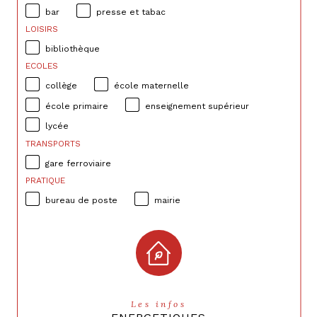
bar
presse et tabac
LOISIRS
bibliothèque
ECOLES
collège
école maternelle
école primaire
enseignement supérieur
lycée
TRANSPORTS
gare ferroviaire
PRATIQUE
bureau de poste
mairie
Les infos