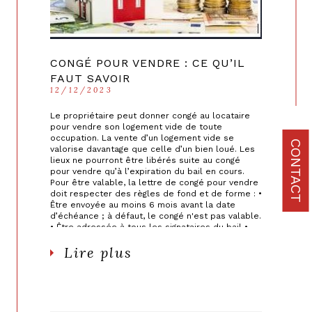
CONGÉ POUR VENDRE : CE QU’IL
FAUT SAVOIR
12/12/2023
Le propriétaire peut donner congé au locataire
pour vendre son logement vide de toute
occupation. La vente d’un logement vide se
CONTACT
valorise davantage que celle d’un bien loué. Les
lieux ne pourront être libérés suite au congé
pour vendre qu’à l’expiration du bail en cours.
Pour être valable, la lettre de congé pour vendre
doit respecter des règles de fond et de forme : •
Être envoyée au moins 6 mois avant la date
d’échéance ; à défaut, le congé n'est pas valable.
• Être adressée à tous les signataires du bail •
Contenir le motif du congé (pour vendre) •
Lire plus
Indiquer le prix et les conditions de vente du
logement loué et de ses éventuelles annexes
louées (parking...) • Décrire le logement et ses
éventuelles annexes louées • Énoncer les 5
premiers alinéas du II de l'article 15 de la loi du 6
juillet 1989, qui indiquent les conditions de l'offre