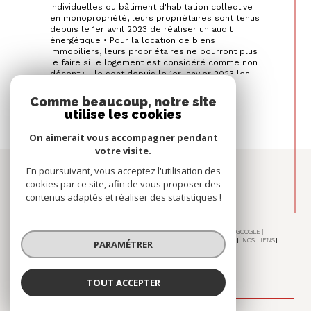
individuelles ou bâtiment d'habitation collective
en monopropriété, leurs propriétaires sont tenus
depuis le 1er avril 2023 de réaliser un audit
énergétique • Pour la location de biens
immobiliers, leurs propriétaires ne pourront plus
le faire si le logement est considéré comme non
décent : - le sont depuis le 1er janvier 2023 les
logements consommant + de 450 kWh d’énergie
Lire plus
finale par m² et par an, - le seront à compter de
Comme beaucoup, notre site
2025 pour les logements classés G - le seront à
utilise les cookies
compter de 2028 pour les logements classés F -
le seront à compter de 2034 pour les logements
On aimerait vous accompagner pendant
classés E . D’où la necessité de solliciter en
votre visite.
amont les diagnostiqueurs en vue de réaliser un
DPE « projeté » suite aux travaux de rénovation
Espace
En poursuivant, vous acceptez l'utilisation des
recensés.
PROPRIÉTAIRE
cookies par ce site, afin de vous proposer des
contenus adaptés et réaliser des statistiques !
se connecter
© 2026 | TOUS DROITS RÉSERVÉS | TRADUCTION POWERED BY GOOGLE |
NOS HONORAIRES
PLAN DU SITE
MENTIONS LÉGALES
ADMIN
NOS LIENS
PARAMÉTRER
POLITIQUE RGPD
COOKIES
TOUT ACCEPTER