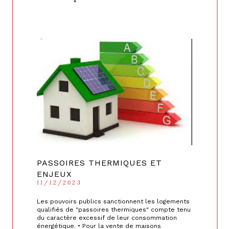
rattraper » lors des 2 trimestres suivants. Une
autre mesure est actuellement en discussion : la
possibilité pour les emprunteurs solvables dont
le crédit immobilier aurait été refusé de
demander un réexamen de leur demande. Cette
dernière pourrait, quant à elle, être
opérationnelle en février.
PASSOIRES THERMIQUES ET
ENJEUX
11/12/2023
Les pouvoirs publics sanctionnent les logements
qualifiés de "passoires thermiques" compte tenu
du caractère excessif de leur consommation
énergétique. • Pour la vente de maisons