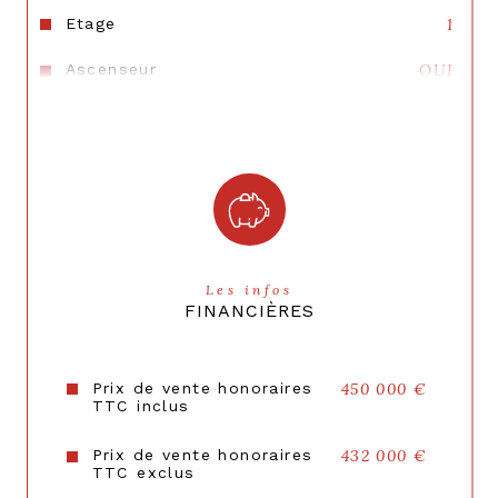
Etage
1
Ascenseur
OUI
Nb de salle de bains
1
Interphone
OUI
Balcon
NON
Cave
NON
Les infos
Exposition
Nord-Est
FINANCIÈRES
Année de construction
2010
Quartier
centre ville Suresnes
Prix de vente honoraires
450 000 €
TTC inclus
Copropriété
OUI
Prix de vente honoraires
432 000 €
Lot n°
12015;12118
TTC exclus