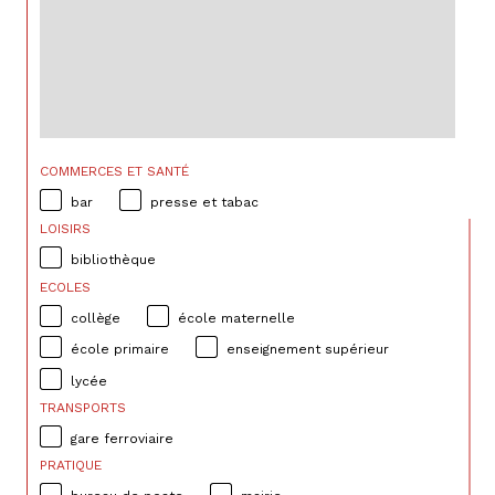
COMMERCES ET SANTÉ
bar
presse et tabac
LOISIRS
bibliothèque
ECOLES
collège
école maternelle
école primaire
enseignement supérieur
lycée
TRANSPORTS
gare ferroviaire
PRATIQUE