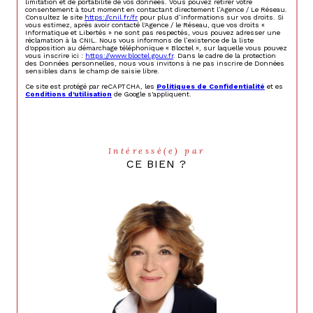
limitation et de portabilité de vos données. Vous pouvez retirer votre
consentement à tout moment en contactant directement l’Agence / Le Réseau.
Consultez le site
https://cnil.fr/fr
pour plus d’informations sur vos droits. Si
vous estimez, après avoir contacté l'Agence / le Réseau, que vos droits «
Informatique et Libertés » ne sont pas respectés, vous pouvez adresser une
réclamation à la CNIL. Nous vous informons de l’existence de la liste
d'opposition au démarchage téléphonique « Bloctel », sur laquelle vous pouvez
vous inscrire ici :
https://www.bloctel.gouv.fr
. Dans le cadre de la protection
des Données personnelles, nous vous invitons à ne pas inscrire de Données
sensibles dans le champ de saisie libre.
Ce site est protégé par reCAPTCHA, les
Politiques de Confidentialité
et es
Conditions d'utilisation
de Google s'appliquent.
Intéressé(e) par
CE BIEN ?