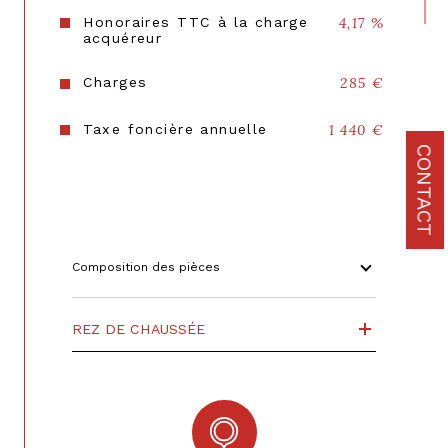
nombre de lots
161
Honoraires TTC à la charge
4,17 %
acquéreur
Quote Part annuelle des charges
3 600 €
Charges
285 €
plan de sauvegarde
NON
Taxe foncière annuelle
1 440 €
statut du syndic
pas de procédure en cours
CONTACT
Composition des pièces
REZ DE CHAUSSÉE