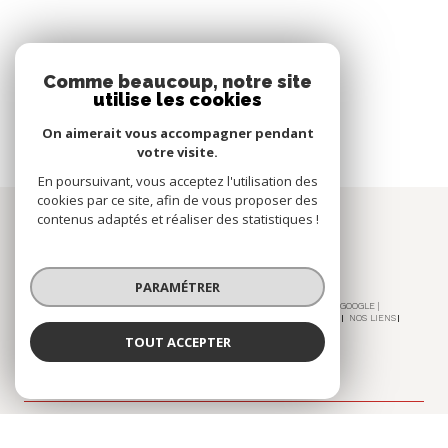
Nous suivre sur
Comme beaucoup, notre site
utilise les cookies
On aimerait vous accompagner pendant
votre visite.
En poursuivant, vous acceptez l'utilisation des
cookies par ce site, afin de vous proposer des
Espace
contenus adaptés et réaliser des statistiques !
PROPRIÉTAIRE
se connecter
PARAMÉTRER
© 2026 | TOUS DROITS RÉSERVÉS | TRADUCTION POWERED BY GOOGLE |
NOS HONORAIRES
PLAN DU SITE
MENTIONS LÉGALES
ADMIN
NOS LIENS
POLITIQUE RGPD
COOKIES
TOUT ACCEPTER