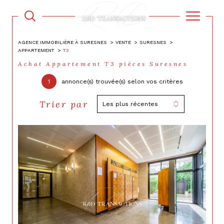
AGENCE IMMOBILIÈRE À SURESNES
VENTE
SURESNES
APPARTEMENT
T3
Achat Appartement T3 pièces Suresnes
1
annonce(s) trouvée(s) selon vos critères
Trier par
Les plus récentes