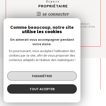
Espace
PROPRIÉTAIRE
se connecter
© 2026 | TOUS DROITS RÉSERVÉS | TRADUCTION POWERED BY GOOGLE |
Comme beaucoup, notre site
NOS HONORAIRES
PLAN DU SITE
MENTIONS LÉGALES
ADMIN
NOS LIENS
POLITIQUE RGPD
COOKIES
utilise les cookies
On aimerait vous accompagner pendant
votre visite.
En poursuivant, vous acceptez l'utilisation des
cookies par ce site, afin de vous proposer des
contenus adaptés et réaliser des statistiques !
PARAMÉTRER
TOUT ACCEPTER