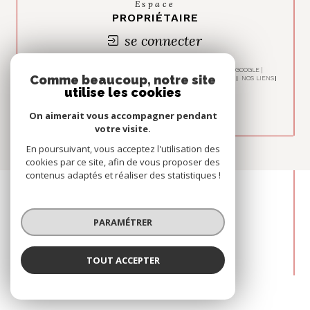
Espace
PROPRIÉTAIRE
se connecter
© 2026 | TOUS DROITS RÉSERVÉS | TRADUCTION POWERED BY GOOGLE |
Comme beaucoup, notre site
NOS HONORAIRES
PLAN DU SITE
MENTIONS LÉGALES
ADMIN
NOS LIENS
POLITIQUE RGPD
COOKIES
utilise les cookies
On aimerait vous accompagner pendant
votre visite.
En poursuivant, vous acceptez l'utilisation des
cookies par ce site, afin de vous proposer des
contenus adaptés et réaliser des statistiques !
PARAMÉTRER
TOUT ACCEPTER