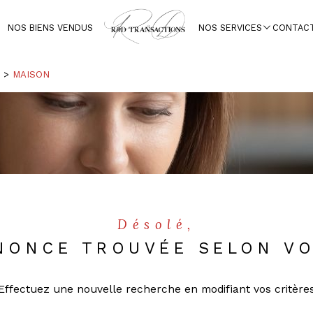
NOS BIENS VENDUS
NOS SERVICES
CONTAC
Voir les
0
annonces
Transaction
R
MAISON
imer
1
LOCALISATION
BUDGET
Désolé,
NONCE TROUVÉE SELON VO
Effectuez une nouvelle recherche en modifiant vos critère