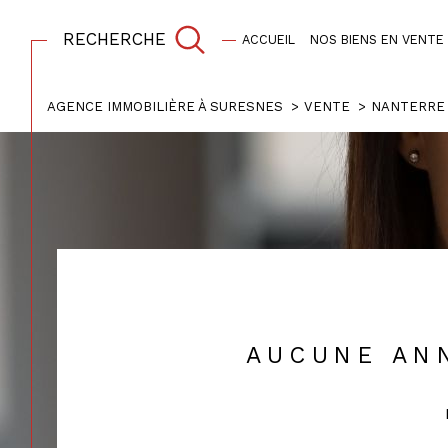
RECHERCHE
ACCUEIL
NOS BIENS EN VENTE
Estimation
AGENCE IMMOBILIÈRE À SURESNES
VENTE
NANTERRE
Acheter
Est
1
TYPE DE BIEN
de l'ancien
Maison
92000 - Nanterre
AUCUNE AN