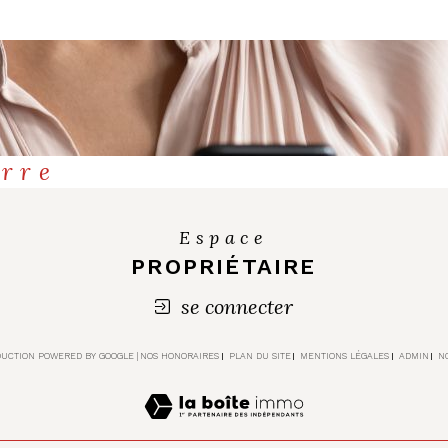
erre
Espace
PROPRIÉTAIRE
se connecter
ADUCTION POWERED BY GOOGLE |
NOS HONORAIRES
PLAN DU SITE
MENTIONS LÉGALES
ADMIN
N