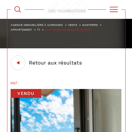
AGENCE IMMOBILIÈRE À SURESNES
VENTE
NANTERRE
APPARTEMENT
T1
NANTERRE UNIVERSITE STUDIO
Retour aux résultats
Réf :
VENDU