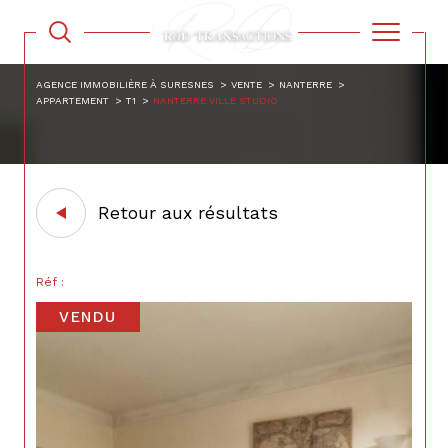
AGENCE IMMOBILIÈRE À SURESNES
VENTE
NANTERRE
APPARTEMENT
T1
NANTERRE VILLE STUDIO
Retour aux résultats
Réf :
VENDU