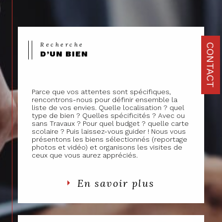
9h à 19h
par téléphone au
06 28 57 50 64
ou
par mail à l'adresse
contact@rdtransactions.com. Faites appel à nos
services dès aujourd'hui.
Recherche
CONTACT
D’UN BIEN
Parce que vos attentes sont spécifiques,
rencontrons-nous pour définir ensemble la
liste de vos envies. Quelle localisation ? quel
type de bien ? Quelles spécificités ? Avec ou
sans Travaux ? Pour quel budget ? quelle carte
scolaire ? Puis laissez-vous guider ! Nous vous
présentons les biens sélectionnés (reportage
photos et vidéo) et organisons les visites de
ceux que vous aurez appréciés.
En savoir plus