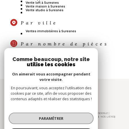
Vente loft à Suresnes
Vente maison à Suresnes
Vente studio à Suresnes
Par ville
Ventes immobilières à Suresnes
Par nombre de pièces
Vente appartement T2 à Suresnes
Vente appartement T3 à Suresnes
Comme beaucoup, notre site
Vente maison T4 à Suresnes
utilise les cookies
On aimerait vous accompagner pendant
votre visite.
Espace
En poursuivant, vous acceptez l'utilisation des
PROPRIÉTAIRE
cookies par ce site, afin de vous proposer des
contenus adaptés et réaliser des statistiques !
se connecter
© 2026 | TOUS DROITS RÉSERVÉS | TRADUCTION POWERED BY GOOGLE |
NOS HONORAIRES
PLAN DU SITE
MENTIONS LÉGALES
ADMIN
NOS LIENS
PARAMÉTRER
POLITIQUE RGPD
COOKIES