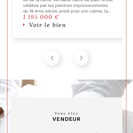
immobilier
célèbre par les peintres impressionnistes
du 19 ème siècle, prisé pour son calme, la...
1 195 000 €
Découvrez nos biens à la
Voir le bien
vente
Menant nos activités immobilières au cœur de
Suresnes et de ses communes avoisinantes,
nous maitrisons parfaitement les spécificités du
marché local et sommes ainsi en mesure de
répondre précisément à vos besoins. Que vous
recherchiez une maison, un appartement, un
duplex ou un loft, nous vous proposons
une
sélection variée de biens immobiliers
qui
sauront répondre à vos exigences.
De la charmante maison de famille aux
appartements modernes en passant par les
Vous êtes
lofts spacieux, vous trouverez parmi
nos
VENDEUR
annonces immobilières
le bien le plus adapté à
vos besoins.