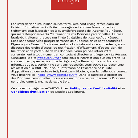
Les informations recueillies sur ce formulaire sont enregistrées dans un
fichier informatisé par La Boite Immo agissant comme Sous-traitant du
traitement pour la gestion de la clientèle/prospects de l'Agence / du Réseau
qui reste Responsable du Traitement de vos Données personnelles. La base
légale du traitement repose sur l'intérêt légitime de l'Agence / du Réseau.
Elles sont conservées jusqu'à demande de suppression et sont destinées à
l'Agence / au Réseau. Conformément à la loi « informatique et libertés », vous
disposez des droits d’accès, de rectification, d’effacement, d’opposition, de
limitation et de portabilité de vos données. Vous pouvez retirer votre
consentement à tout moment en contactant directement l’Agence / Le Réseau.
Consultez le site
https://cnil.fr/fr
pour plus d’informations sur vos droits. Si
vous estimez, après avoir contacté l'Agence / le Réseau, que vos droits «
Informatique et Libertés » ne sont pas respectés, vous pouvez adresser une
réclamation à la CNIL. Nous vous informons de l’existence de la liste
d'opposition au démarchage téléphonique « Bloctel », sur laquelle vous pouvez
vous inscrire ici :
https://www.bloctel.gouv.fr
. Dans le cadre de la protection
des Données personnelles, nous vous invitons à ne pas inscrire de Données
sensibles dans le champ de saisie libre.
Ce site est protégé par reCAPTCHA, les
Politiques de Confidentialité
et es
Conditions d'utilisation
de Google s'appliquent.