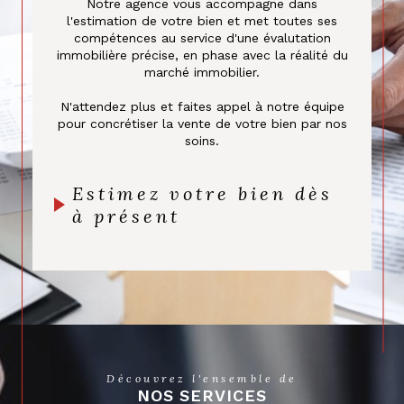
Notre agence vous accompagne dans
Vente et estimation de
l'estimation de votre bien et met toutes ses
compétences au service d'une évalutation
biens immobiliers
immobilière précise, en phase avec la réalité du
marché immobilier.
Notre équipe est spécialisée dans la
vente de
N'attendez plus et faites appel à notre équipe
biens immobiliers
et vous guide à chaque étape
pour concrétiser la vente de votre bien par nos
du processus avec professionnalisme et
soins.
transparence. Nous proposons également
un
service d'estimation immobilière
qui vous
Estimez votre bien dès
permet d'obtenir une évaluation précise et
à présent
équitable de la valeur de votre propriété.
Prendre contact avec
notre agence immobilière
à Suresnes
Concrétisez vos projets immobiliers dans les
Découvrez l'ensemble de
meilleurs délais avec R & D Transactions. Vous
NOS SERVICES
pouvez
nous contacter du lundi au samedi de