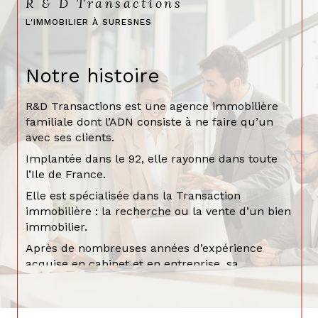
R & D Transactions
L'IMMOBILIER À SURESNES
Notre histoire
R&D Transactions est une agence immobilière
familiale dont l’ADN consiste à ne faire qu’un
avec ses clients.
Implantée dans le 92, elle rayonne dans toute
l’Ile de France.
Elle est spécialisée dans la Transaction
immobilière : la recherche ou la vente d’un bien
immobilier.
Après de nombreuses années d’expérience
acquise en cabinet et en entreprise, sa
présidente, Rolande, juriste de formation, a créé
en 2016 l’agence R&D TRANSACTIONS.
Parce que vendre ou acheter n’est pas un acte