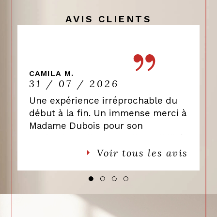
AVIS CLIENTS
CAMILA M.
31 / 07 / 2026
Une expérience irréprochable du
début à la fin. Un immense merci à
Madame Dubois pour son
professionnalisme, sa disponibilité
et son accompagnement tout au
Voir tous les avis
long d’un dossier complexe.
Toujours réactive et de très bon
conseil, elle a su rendre cette
expérience beaucoup plus sereine.
Je recommande les yeux fermés !