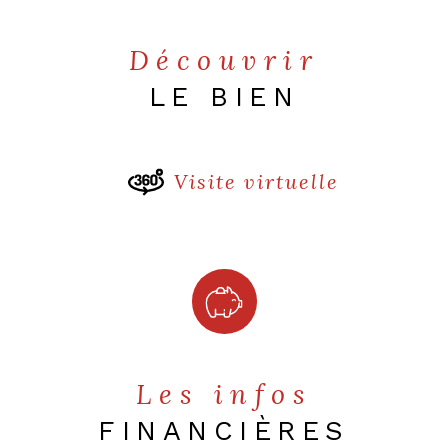
Cuisine
Découvrir
Type de cui
LE BIEN
Mode de cha
Type de
Visite virtuelle
chauffage
Format de c
Interphone
Visiophone
Les infos
Balcon
FINANCIÈRES