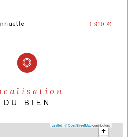
NON
OUI
annuelle
1 910 €
e (m²)
6
Est-Ouest
nstruction
1920
OUI
Localisation
DU BIEN
13 et 14
ots
30
Leaflet
|
© OpenStreetMap
contributors
+
annuelle des charges
4 092 €