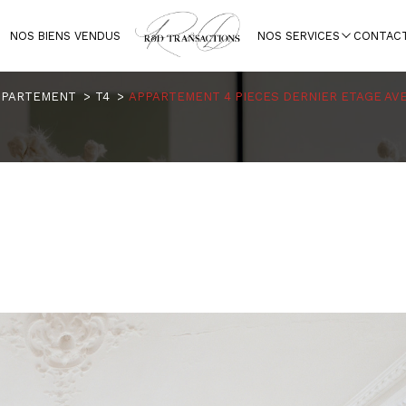
NOS BIENS VENDUS
NOS SERVICES
CONTAC
Voir les
0
annonces
Transaction
R
PPARTEMENT
T4
APPARTEMENT 4 PIECES DERNIER ETAGE AV
imer
Voir les
0
annonces
1
LOCALISATION
BUDGET
imer
4 Pièces
1
LOCALISATION
BUDGET
4 Pièces