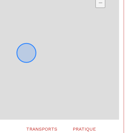
−
vegarde
NON
yndic
pas de procédure en cours
TRANSPORTS
PRATIQUE