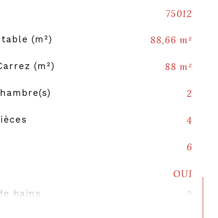
75012
table (m²)
88,66 m²
Carrez (m²)
88 m²
hambre(s)
2
ièces
4
6
OUI
de bains
2