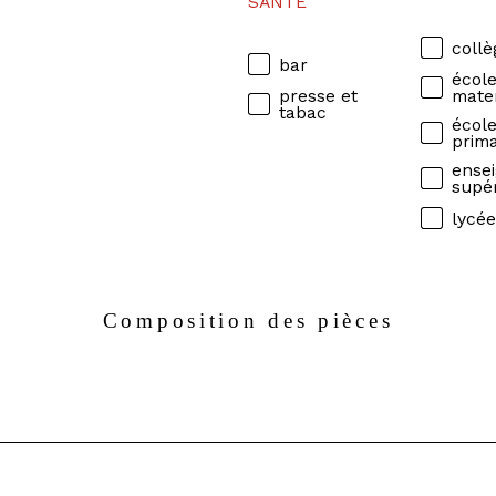
SANTÉ
collè
bar
écol
presse et
mate
tabac
écol
prima
ense
supé
lycé
Composition des pièces