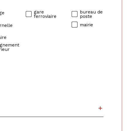
gare
bureau de
ge
ferroviaire
poste
e
mairie
rnelle
e
ire
ignement
rieur
e