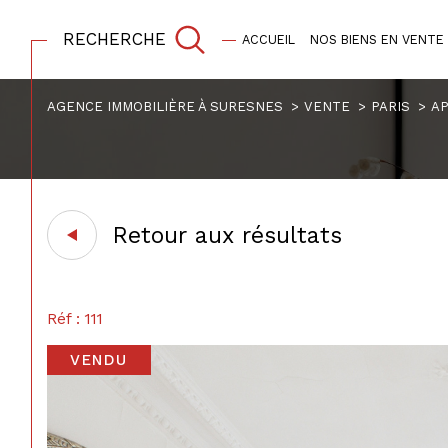
RECHERCHE
ACCUEIL
NOS BIENS EN VENTE
Estimation
AGENCE IMMOBILIÈRE À SURESNES
VENTE
PARIS
A
Acheter
Est
1
TYPE DE BIEN
de l'ancien
Retour aux résultats
Acheter
Est
Appartement
75001 - Paris
1
TYPE DE BIEN
de l'ancien
Réf : 111
Appartement
75001 - Paris
VENDU